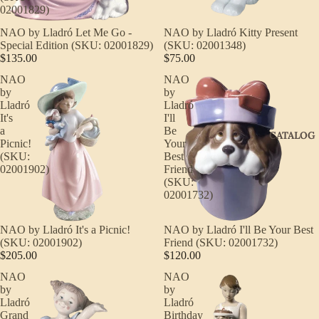
02001829)
NAO by Lladró Let Me Go -
NAO by Lladró Kitty Present
Special Edition (SKU: 02001829)
(SKU: 02001348)
$135.00
$75.00
NAO
NAO
by
by
Lladró
Lladró
It's
I'll
a
Be
CATALOG
Picnic!
Your
(SKU:
Best
02001902)
Friend
(SKU:
02001732)
NAO by Lladró It's a Picnic!
NAO by Lladró I'll Be Your Best
(SKU: 02001902)
Friend (SKU: 02001732)
$205.00
$120.00
NAO
NAO
by
by
Lladró
Lladró
Grand
Birthday