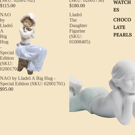
(SKU: 02001702)
(SKU: 02001738)
WATCH
$115.00
$180.00
ES
NAO
Lladró
CHOCO
by
The
Lladró
Daughter
LATE
A
Figurine
PEARLS
Big
(SKU:
Hug
01008405)
-
Special
Edition
(SKU:
02001701)
NAO by Lladró A Big Hug -
Special Edition (SKU: 02001701)
$95.00