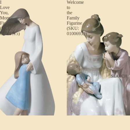
I
Welcome
Love
to
You,
the
Mom
Family
Figurine
Figurine
(SKU:
(SKU:
01018115)
01006939)
SEARCH