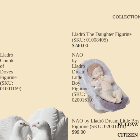
COLLECTIO
Lladró The Daughter Figurine
(SKU: 01008405)
$240.00
Lladró
NAO
Couple
by
of
Lladró
Doves
Dream
Figurine
Little
(SKU:
Boy
01001169)
Figurine
(SKU:
02001610)
NAO by Lladró Dream Little Boy
BULOVA
Figurine (SKU: 02001610)
$99.00
CITIZEN