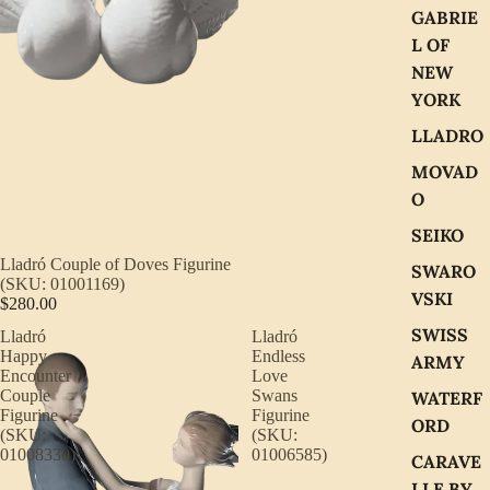
GABRIE
L OF
NEW
YORK
LLADRO
MOVAD
O
SEIKO
Lladró Couple of Doves Figurine
SWARO
(SKU: 01001169)
VSKI
$280.00
SWISS
Lladró
Lladró
Happy
Endless
ARMY
Encounter
Love
Couple
Swans
WATERF
Figurine
Figurine
ORD
(SKU:
(SKU:
01008330)
01006585)
CARAVE
LLE BY