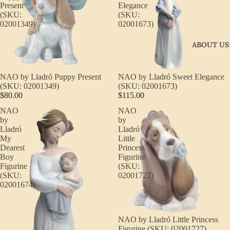
Present
Elegance
(SKU:
(SKU:
02001349)
02001673)
ABOUT US
NAO by Lladró Puppy Present
NAO by Lladró Sweet Elegance
(SKU: 02001349)
(SKU: 02001673)
$80.00
$115.00
NAO
NAO
by
by
Lladró
Lladró
My
Little
Dearest
Princess
Boy
Figurine
Figurine
(SKU:
(SKU:
02001727)
02001674)
NAO by Lladró Little Princess
Figurine (SKU: 02001727)