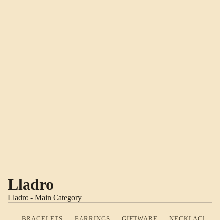
Lladro
Lladro - Main Category
BRACELETS
EARRINGS
GIFTWARE
NECKLACES