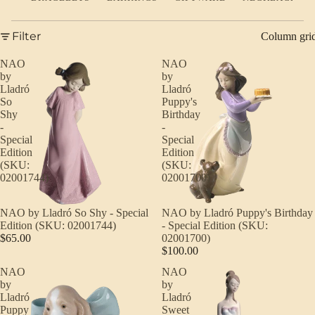
Filter
Column gri
NAO
NAO
by
by
Lladró
Lladró
So
Puppy's
Shy
Birthday
-
-
Special
Special
Edition
Edition
(SKU:
(SKU:
02001744)
02001700)
NAO by Lladró So Shy - Special
NAO by Lladró Puppy's Birthday
Edition (SKU: 02001744)
- Special Edition (SKU:
$65.00
02001700)
$100.00
NAO
NAO
by
by
Lladró
Lladró
Puppy
Sweet