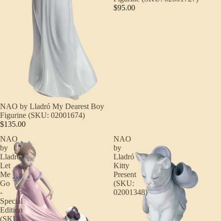
$95.00
NAO by Lladró My Dearest Boy
Figurine (SKU: 02001674)
$135.00
NAO
NAO
by
by
Lladró
Lladró
Let
Kitty
Me
Present
Go
(SKU:
-
02001348)
Special
Edition
(SKU: