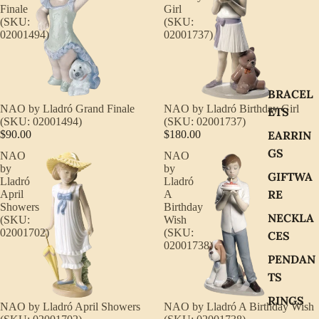
Finale
Girl
(SKU:
(SKU:
02001494)
02001737)
BRACEL
NAO by Lladró Grand Finale
NAO by Lladró Birthday Girl
ETS
(SKU: 02001494)
(SKU: 02001737)
EARRIN
$90.00
$180.00
GS
NAO
NAO
by
by
GIFTWA
Lladró
Lladró
RE
April
A
Showers
Birthday
NECKLA
(SKU:
Wish
02001702)
(SKU:
CES
02001738)
PENDAN
TS
RINGS
NAO by Lladró April Showers
NAO by Lladró A Birthday Wish